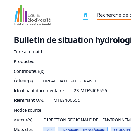
Recherche de
Bulletin de situation hydrolo
Titre alternatif
Producteur
Contributeur(s)
Éditeur(s)
DREAL HAUTS-DE -FRANCE
Identifiant documentaire
23-MTES406555
Identifiant OAI
MTES406555
Notice source
Auteur(s):
DIRECTION REGIONALE DE L'ENVIRONNEM
Mots clés
EAU
Hydrologie
-
Hydrogéologie
COURS D'
E