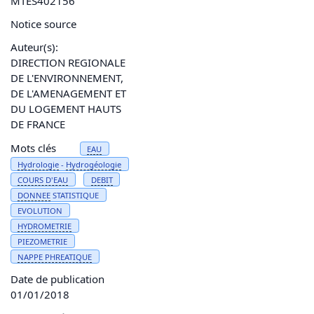
MTES402156
Notice source
Auteur(s):
DIRECTION REGIONALE
DE L'ENVIRONNEMENT,
DE L'AMENAGEMENT ET
DU LOGEMENT HAUTS
DE FRANCE
Mots clés
EAU
Hydrologie
-
Hydrogéologie
COURS D'
EAU
DEBIT
DONNEE
STATISTIQUE
EVOLUTION
HYDROMETRIE
PIEZOMETRIE
NAPPE PHREATIQUE
Date de publication
01/01/2018