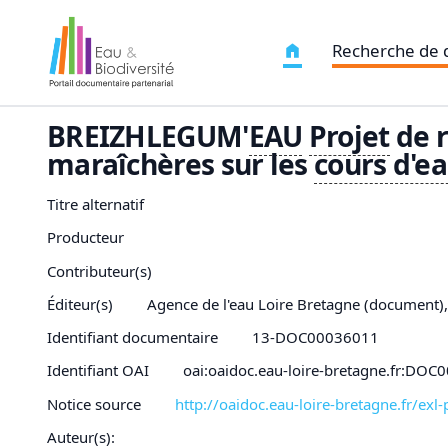
Recherche de
BREIZHLEGUM'
EAU
Projet
de r
maraîchères sur les
cours d'
ea
Titre alternatif
Producteur
Contributeur(s)
Éditeur(s)
Agence de l'eau Loire Bretagne (document)
Identifiant documentaire
13-DOC00036011
Identifiant OAI
oai:oaidoc.eau-loire-bretagne.fr:DO
Notice source
http://oaidoc.eau-loire-bretagne.fr/e
Auteur(s):