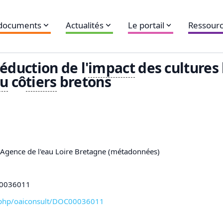
 documents
Actualités
Le portail
Ressourc
éduction de l'
impact
des cultures
u
cô
tiers
bretons
,Agence de l'eau Loire Bretagne (métadonnées)
C00036011
xl-php/oaiconsult/DOC00036011