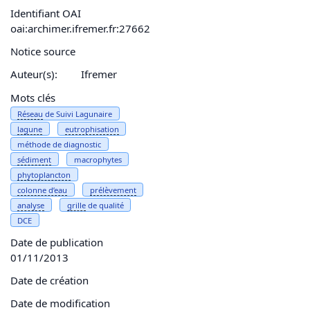
Identifiant OAI
oai:archimer.ifremer.fr:27662
Notice source
Auteur(s):
Ifremer
Mots clés
Réseau
de Suivi Lagunaire
lagune
eutrophisation
méthode de diagnostic
sédiment
macrophytes
phytoplancton
colonne d’
eau
prélèvement
analyse
grille
de qualité
DCE
Date de publication
01/11/2013
Date de création
Date de modification