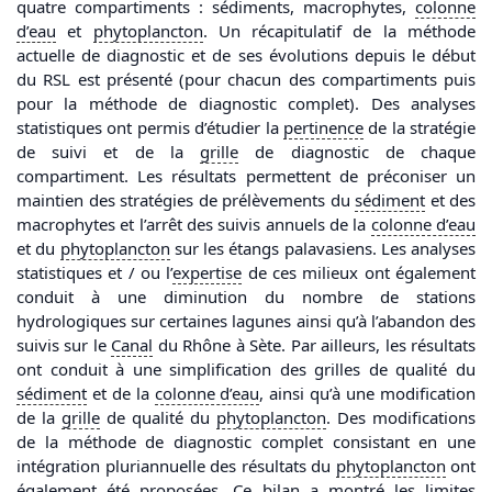
quatre compartiments : sédiments, macrophytes,
colonne
d’
eau
et
phytoplancton
. Un récapitulatif de la méthode
actuelle de diagnostic et de ses évolutions depuis le début
du RSL est présenté (pour chacun des compartiments puis
pour la méthode de diagnostic complet). Des analyses
statistiques ont permis d’étudier la
pertinence
de la stratégie
de suivi et de la
grille
de diagnostic de chaque
compartiment. Les résultats permettent de préconiser un
maintien des stratégies de prélèvements du
sédiment
et des
macrophytes et l’arrêt des suivis annuels de la
colonne d’
eau
et du
phytoplancton
sur les étangs palavasiens. Les analyses
statistiques et / ou l’
expertise
de ces milieux ont également
conduit à une diminution du nombre de stations
hydrologiques sur certaines lagunes ainsi qu’à l’abandon des
suivis sur le
Canal
du Rhône à Sète. Par ailleurs, les résultats
ont conduit à une simplification des grilles de qualité du
sédiment
et de la
colonne d’
eau
, ainsi qu’à une modification
de la
grille
de qualité du
phytoplancton
. Des modifications
de la méthode de diagnostic complet consistant en une
intégration pluriannuelle des résultats du
phytoplancton
ont
également été proposées. Ce bilan a montré les limites