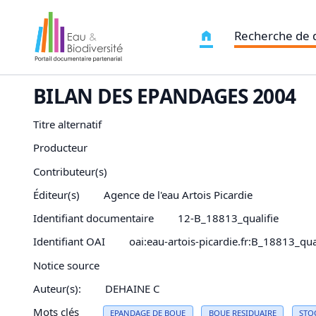
Recherche de
BILAN DES EPANDAGES 2004
Titre alternatif
Producteur
Contributeur(s)
Éditeur(s)
Agence de l'eau Artois Picardie
Identifiant documentaire
12-B_18813_qualifie
Identifiant OAI
oai:eau-artois-picardie.fr:B_18813_qua
Notice source
Auteur(s):
DEHAINE C
Mots clés
EPANDAGE
DE BOUE
BOUE RESIDUAIRE
STO