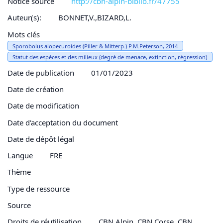
Notice source
http://cbn-alpin-biblio.fr/47755
Auteur(s):
BONNET,V.,BIZARD,L.
Mots clés
Sporobolus alopecuroides (Piller & Mitterp.) P.M.Peterson, 2014
Statut des espèces et des milieux (degré de menace, extinction, régression)
Date de publication
01/01/2023
Date de création
Date de modification
Date d'acceptation du document
Date de dépôt légal
Langue
FRE
Thème
Type de ressource
Source
Droits de réutilisation
CBN Alpin, CBN Corse, CBN