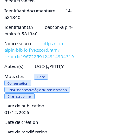
méditerranéen
Identifiant documentaire
14-
581340
Identifiant OAI
oai:cbn-alpin-
biblio.fr:581340
Notice source
http://cbn-
alpin-biblio.fr/Record.htm?
record=19672259124914904319
Auteur(s):
UGO,J.,PETIT,Y.
Mots clés
Flore
Conservation
Priorisation/Stratégie de conservation
Bilan stationnel
Date de publication
01/12/2025
Date de création
Date de modification