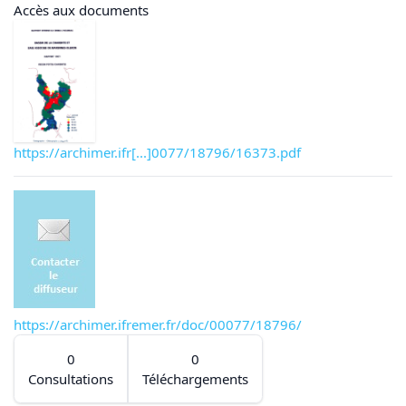
Accès aux documents
https://archimer.ifr[...]0077/18796/16373.pdf
https://archimer.ifremer.fr/doc/00077/18796/
0
0
Consultations
Téléchargements