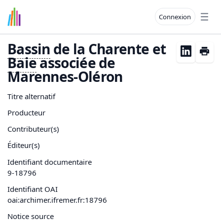
Connexion
Open
Bassin
de la Charente et
Baie
associée de
Marennes-Oléron
Titre alternatif
Producteur
Contributeur(s)
Éditeur(s)
Identifiant documentaire
9-18796
Identifiant OAI
oai:archimer.ifremer.fr:18796
Notice source