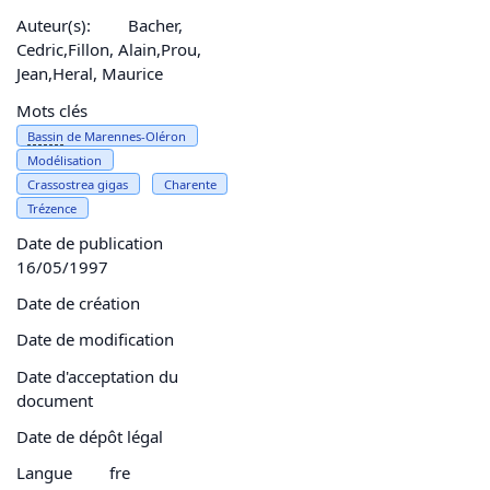
Auteur(s):
Bacher,
Cedric,Fillon, Alain,Prou,
Jean,Heral, Maurice
Mots clés
Bassin
de Marennes-Oléron
Modélisation
Crassostrea gigas
Charente
Trézence
Date de publication
16/05/1997
Date de création
Date de modification
Date d'acceptation du
document
Date de dépôt légal
Langue
fre