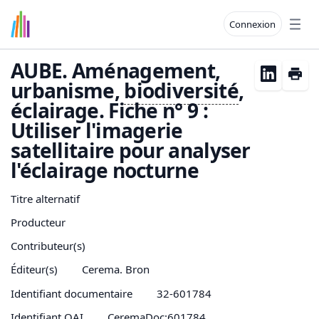
Connexion
Open
AUBE. Aménagement,
urbanisme,
biodiversité
,
éclairage. Fiche n° 9 :
Utiliser l'imagerie
satellitaire pour analyser
l'éclairage nocturne
Titre alternatif
Producteur
Contributeur(s)
Éditeur(s)
Cerema. Bron
Identifiant documentaire
32-601784
Identifiant OAI
CeremaDoc:601784