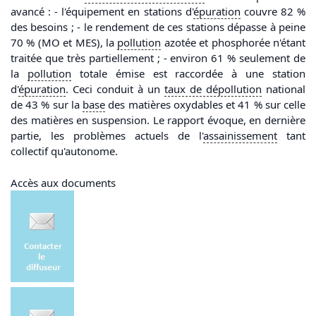
avancé : - l'équipement en stations d'
épuration
couvre 82 %
des besoins ; - le rendement de ces stations dépasse à peine
70 % (MO et MES), la
pollution
azotée et phosphorée n'étant
traitée que très partiellement ; - environ 61 % seulement de
la
pollution
totale émise est raccordée à une station
d'
épuration
. Ceci conduit à un
taux de
dé
pollution
national
de 43 % sur la
base
des matières oxydables et 41 % sur celle
des matières en suspension. Le rapport évoque, en dernière
partie, les problèmes actuels de l'
assainissement
tant
collectif qu'autonome.
Accès aux documents