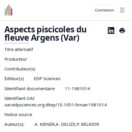
Connexion
Open
Aspects piscicoles du
fleuve
Argens (Var)
Titre alternatif
Producteur
Contributeur(s)
Éditeur(s)
EDP Sciences
Identifiant documentaire
11-1981014
Identifiant OAI
oai:edpsciences.org:dkey/10.1051/kmae:1981014
Notice source
Auteur(s):
A. KIENER,A. DELIZE,P. BELKIOR