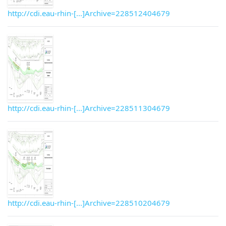
http://cdi.eau-rhin-[...]Archive=228512404679
http://cdi.eau-rhin-[...]Archive=228511304679
http://cdi.eau-rhin-[...]Archive=228510204679