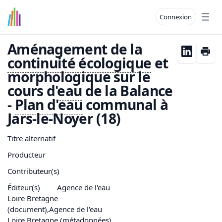
Connexion
Open
Aménagement de la
continuité écologique
et
morphologique sur le
cours d'
eau
de la Balance
-
Plan d'
eau
communal à
Jars-le-Noyer (18)
Titre alternatif
Producteur
Contributeur(s)
Éditeur(s)
Agence de l'eau
Loire Bretagne
(document),Agence de l'eau
Loire Bretagne (métadonnées)