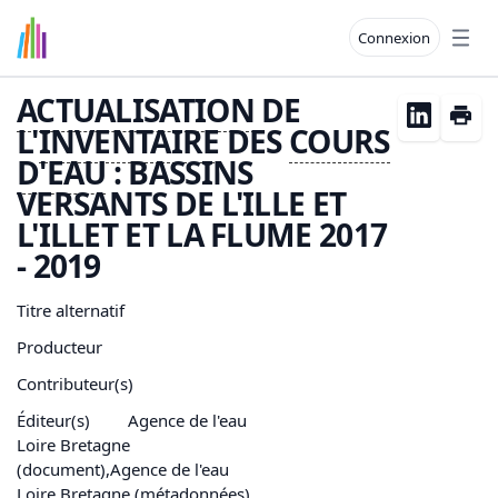
Connexion
Open
ACTUALISATION
DE
L'
INVENTAIRE
DES
COURS
D'
EAU
: BASSINS
VERSANTS DE L'ILLE ET
L'ILLET ET LA FLUME 2017
- 2019
Titre alternatif
Producteur
Contributeur(s)
Éditeur(s)
Agence de l'eau
Loire Bretagne
(document),Agence de l'eau
Loire Bretagne (métadonnées)