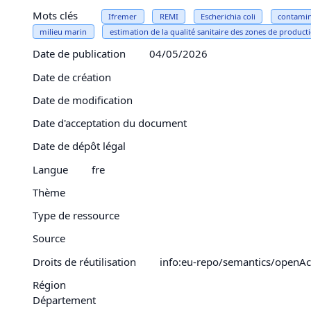
Mots clés
Ifremer
REMI
Escherichia coli
contamin
milieu marin
estimation de la qualité sanitaire des zones de product
Date de publication
04/05/2026
Date de création
Date de modification
Date d'acceptation du document
Date de dépôt légal
Langue
fre
Thème
Type de ressource
Source
Droits de réutilisation
info:eu-repo/semantics/openAc
Région
Département