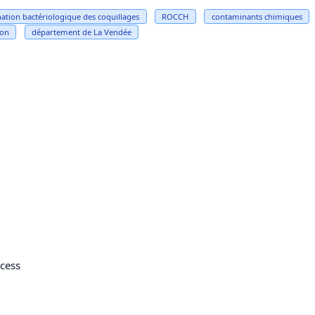
ation bactériologique des coquillages
ROCCH
contaminants chimiques
ion
département de La Vendée
cess