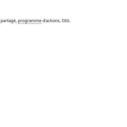
c partagé,
programme
d'actions, DIG.