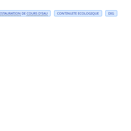
ESTAURATION
DE
COURS D'
EAU
CONTINUITE ECOLOGIQUE
DIG