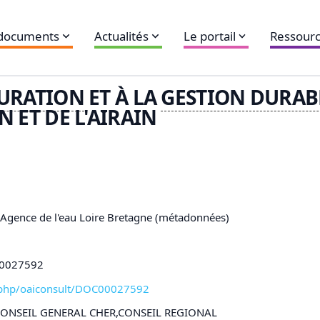
 documents
Actualités
Le portail
Ressourc
URATION
ET À LA
GESTION DURAB
 ET DE L'AIRAIN
,Agence de l'eau Loire Bretagne (métadonnées)
C00027592
xl-php/oaiconsult/DOC00027592
CONSEIL GENERAL CHER,CONSEIL REGIONAL