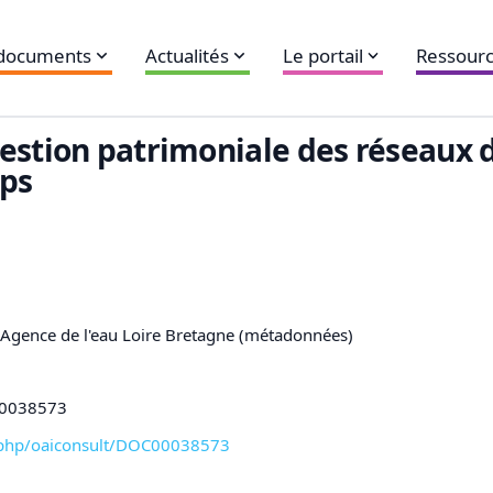
 documents
Actualités
Le portail
Ressourc
estion patrimoniale des réseaux d
mps
,Agence de l'eau Loire Bretagne (métadonnées)
C00038573
xl-php/oaiconsult/DOC00038573