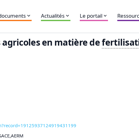
 documents
Actualités
Le portail
Ressourc
s agricoles en matière de
fertilisa
.htm?record=19125937124919431199
SACE,AERM