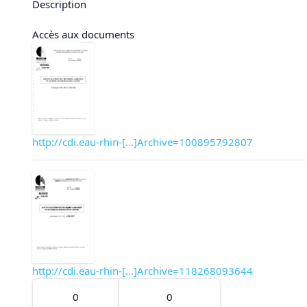
Description
Accès aux documents
http://cdi.eau-rhin-[...]Archive=100895792807
http://cdi.eau-rhin-[...]Archive=118268093644
0
0