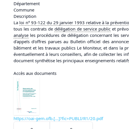
Département
Commune
Description
La
loi
n° 93-122 du 29 janvier 1993 relative à la préventio
tous les contrats de
délégation de service public
et prévoi
analyse
les procédures de délégation concernant les servi
d'appels d'offres parues au Bulletin officiel des annon
bâtiment et les travaux publics Le Moniteur, et dans la pre
éventuellement à leurs conseillers, afin de collecter les in
document synthétise les principaux enseignements relati
Accès aux documents
https://oai-gem.ofb.[...]?fic=PUBLI/R1/20.pdf