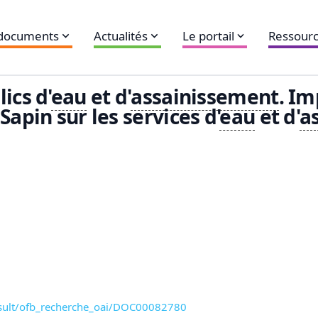
 documents
Actualités
Le portail
Ressourc
ics d'
eau
et d'
assainissement
. Im
Sapin sur les services d'
eau
et d'
a
onsult/ofb_recherche_oai/DOC00082780