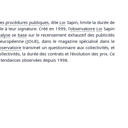
des procédures publiques
, dite
Loi
Sapin, limite la durée de
 à leur signature. Créé en 1999, l'
observatoire
Loi
Sapin
alyse
se
base
sur le recensement exhaustif des publicités
n européenne (JOUE), dans le magazine spécialisé dans le
bservatoire
transmet un questionnaire aux collectivités, et
lectivités, la durée des contrats et l'évolution des prix. Ce
x tendances observées depuis 1998.