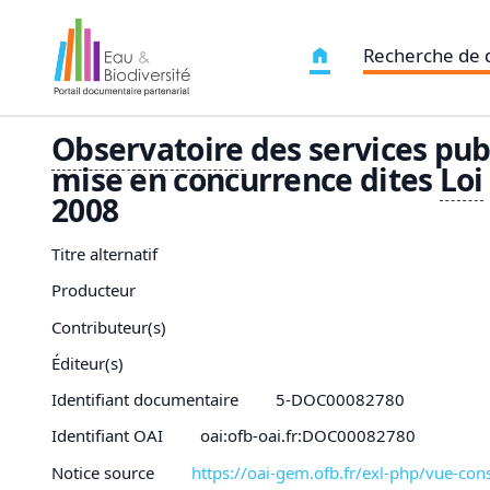
Recherche de
Observatoire
des services publ
mise en concurrence dites
Loi
2008
Titre alternatif
Producteur
Contributeur(s)
Éditeur(s)
Identifiant documentaire
5-DOC00082780
Identifiant OAI
oai:ofb-oai.fr:DOC00082780
Notice source
https://oai-gem.ofb.fr/exl-php/vue-c