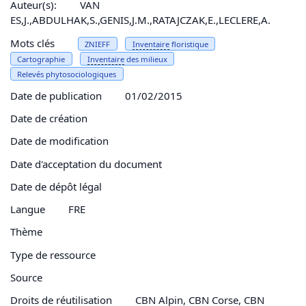
Auteur(s):
VAN
ES,J.,ABDULHAK,S.,GENIS,J.M.,RATAJCZAK,E.,LECLERE,A.
Mots clés
ZNIEFF
Inventaire
floristique
Cartographie
Inventaire
des milieux
Relevés phytosociologiques
Date de publication
01/02/2015
Date de création
Date de modification
Date d'acceptation du document
Date de dépôt légal
Langue
FRE
Thème
Type de ressource
Source
Droits de réutilisation
CBN Alpin, CBN Corse, CBN