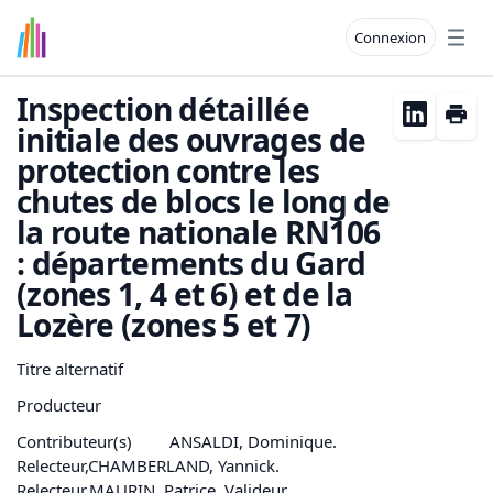
Connexion
Open
Inspection détaillée
initiale des ouvrages de
protection contre les
chutes de blocs le long de
la route nationale RN106
: départements du Gard
(zones 1, 4 et 6) et de la
Lozère (zones 5 et 7)
Titre alternatif
Producteur
Contributeur(s)
ANSALDI, Dominique.
Relecteur,CHAMBERLAND, Yannick.
Relecteur,MAURIN, Patrice. Valideur