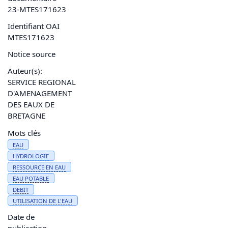
23-MTES171623
Identifiant OAI
MTES171623
Notice source
Auteur(s):
SERVICE REGIONAL
D'AMENAGEMENT
DES EAUX DE
BRETAGNE
Mots clés
EAU
HYDROLOGIE
RESSOURCE EN
EAU
EAU
POTABLE
DEBIT
UTILISATION DE L'
EAU
Date de
publication